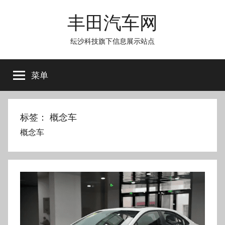
跳
丰田汽车网
至
内
纭沙科技旗下信息展示站点
容
菜单
标签：
概念车
概念车