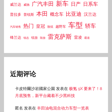
新车
广汽丰田
日产
日系车
威兰达
威驰
本田
比亚迪
概念车
汉兰达
普拉多
普锐斯
车型
轿车
热门
皇冠
越野车
汽车销售
致炫
雷克萨斯
雷凌
锋兰达
锐放
锐志
陆放
霸道
近期评论
卡皮特爾沙岩國家公園
发表在
极氪 9X 要来了！8
月底预售，新平台藏着不少黑科技
匿名
发表在
丰田油电混合动力车型一览表