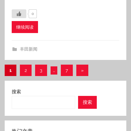
0
继续阅读
丰田新闻
1
2
3
…
7
下
»
文
一
章
组
搜索
文
分
搜索
章
页