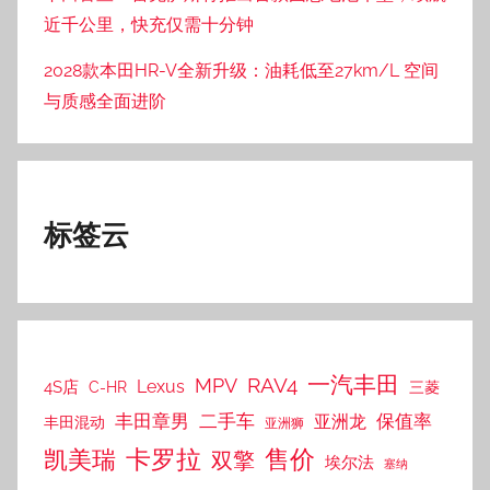
近千公里，快充仅需十分钟
2028款本田HR-V全新升级：油耗低至27km/L 空间
与质感全面进阶
标签云
一汽丰田
RAV4
MPV
Lexus
4S店
C-HR
三菱
丰田章男
二手车
保值率
亚洲龙
丰田混动
亚洲狮
售价
凯美瑞
卡罗拉
双擎
埃尔法
塞纳