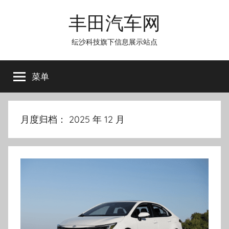
跳
丰田汽车网
至
内
纭沙科技旗下信息展示站点
容
菜单
月度归档：
2025 年 12 月