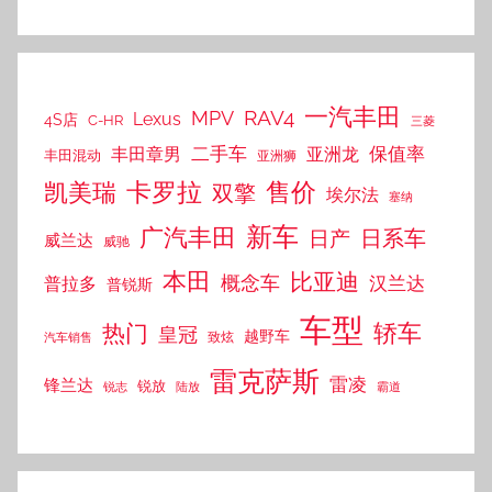
近期评论
卡皮特爾沙岩國家公園
发表在
极氪 9X 要来了！8
月底预售，新平台藏着不少黑科技
匿名
发表在
丰田油电混合动力车型一览表
1
发表在
卡罗拉对比雷凌，谁更胜一筹？
黄先生
发表在
丰田官方服务热线/丰田客服电话/
丰田售后电话
匿名
发表在
7万入手一辆12代丰田老皇冠，满满
的都是情怀