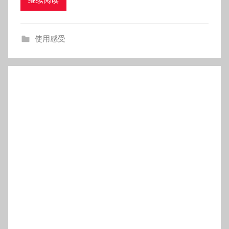
魂动魅力与超值福利共振：我的昂克
赛拉购车全记录
发布于
2025年12月22日
作者:
admintoyotacar
在紧凑型轿车市场筛选三月后，我最终锁定马
0
继续阅读
使用感受