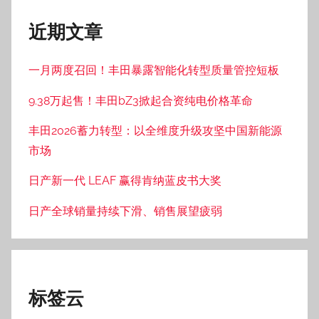
一汽丰田
RAV4
MPV
Lexus
4S店
C-HR
三菱
二手车
保值率
丰田章男
亚洲龙
丰田混动
亚洲狮
售价
凯美瑞
卡罗拉
双擎
埃尔法
塞纳
新车
广汽丰田
日系车
日产
威兰达
威驰
本田
比亚迪
概念车
汉兰达
普拉多
普锐斯
车型
热门
轿车
皇冠
越野车
汽车销售
致炫
雷克萨斯
雷凌
锋兰达
锐放
锐志
陆放
霸道