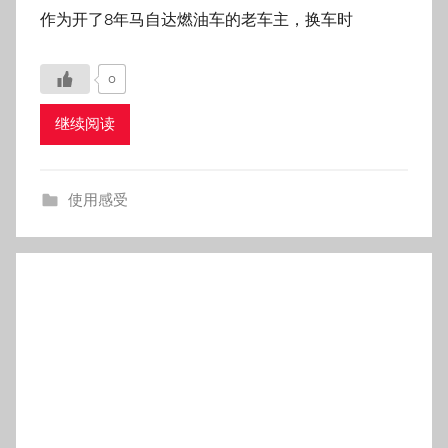
使用感受
精打细算提昂克赛拉：从砍价到验车
的全流程避坑实录
发布于
2025年12月23日
作者:
admintoyotacar