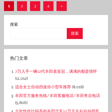
型推荐
(2,382)
你知道4s店卖一台车大概能赚多少钱吗？
(2,300)
为什么不建议年轻人买丰田亚洲龙？
(2,283)
比亚迪的dm-i比之丰田双擎，技术到底咋样？
(2,245)
本人在二手车平台人人车、天天拍车、瓜子卖车
经历分享
(2,222)
丰田2023年推出全新车型罗列，有没有你关注
的？
(2,208)
最具性价比的本田10万一15万轿车排名推荐
(2,155)