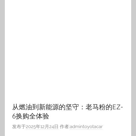
从燃油到新能源的坚守：老马粉的EZ-
6换购全体验
发布于
2025年12月24日
作者:
admintoyotacar
作为开了8年马自达燃油车的老车主，换车时
0
继续阅读