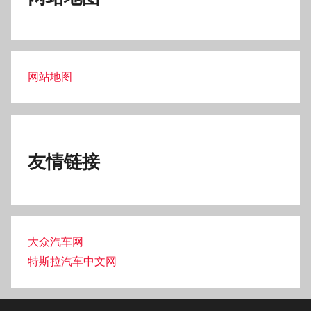
丰田汽车网
@ 2022
苏ICP备2021057159号-3
苏公网安
备32021302001834号
声明：本站内容若有侵权等问题请及时与我们联系，我们将
在第一时间删除处理。QQ：31-0640-3061（去除“-”）
无锡纭沙信息技术服务有限公司
联系地址：无锡梁溪区科技大厦1幢6楼