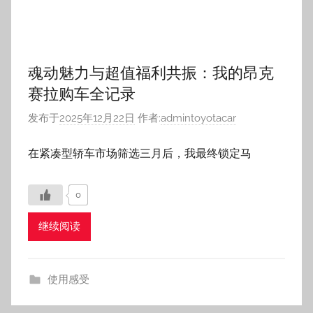
1
2
3
4
下
»
文
一
章
组
搜索
文
分
搜索
章
页
热门文章
7万入手一辆12代丰田老皇冠，满满的都是情怀
(11,012)
适合女士自动挡迷你小型车推荐
(8,018)
丰田官方服务热线/丰田客服电话/丰田售后电话
(5,806)
六款性价比特高的丰田汽车10万元左右自动挡车