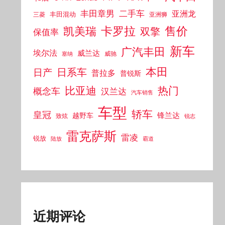
丰田章男
二手车
亚洲龙
丰田混动
亚洲狮
三菱
售价
凯美瑞
卡罗拉
双擎
保值率
新车
广汽丰田
埃尔法
威兰达
威驰
塞纳
本田
日产
日系车
普拉多
普锐斯
比亚迪
热门
概念车
汉兰达
汽车销售
车型
轿车
皇冠
锋兰达
越野车
致炫
锐志
雷克萨斯
雷凌
锐放
陆放
霸道
近期评论