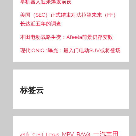
草机器人迎来爆发前夜
美国（SEC）正式结束对法拉第未来（FF）
长达近五年的调查
本田电动战略生变：Afeela前景仍存变数
现代IONIQ 1曝光：最入门电动SUV或将登场
标签云
一汽丰田
RAV4
MPV
Lexus
4S店
C-HR