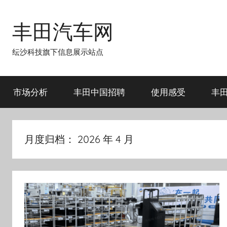
跳
至
丰田汽车网
内
容
纭沙科技旗下信息展示站点
市场分析
丰田中国招聘
使用感受
丰
月度归档：
2026 年 4 月