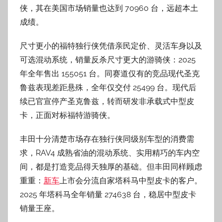
侠，其在美国市场销量也达到 70960 台，远超本土
成绩。
尺寸更小的福特独行侠凭借亲民定价、灵活车身以及
可选混动系统，销量反杀尺寸更大的游骑侠：2025
年全年售出 155051 台。同赛道仅有的竞品现代圣克
鲁兹表现差距悬殊，全年仅交付 25499 台。现代后
续已官宣停产圣克鲁兹，转而研发非承载式中型皮
卡，正面对标福特游骑侠。
丰田十分清楚市场存在独行侠同级别车型的消费需
求，RAV4 成熟省油的混动系统、实用精巧的车内空
间，都是打造竞品得天独厚的基础。但丰田同样顾虑
重重：
新车
上市会分流自家塔科马中型皮卡的客户。
2025 年塔科马全年销量 274638 台，稳居中型皮卡
销量王座。