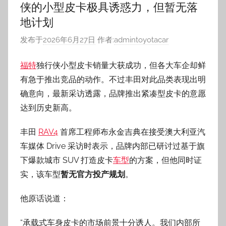
侠的小型皮卡极具诱惑力，但暂无落
地计划
发布于
2026年6月27日
作者:
admintoyotacar
福特
独行侠小型皮卡销量大获成功，但各大车企却鲜
有急于推出竞品的动作。不过丰田对此品类表现出明
确意向，最新采访透露，品牌推出紧凑型皮卡的意愿
达到历史新高。
丰田
RAV4
首席工程师布永金吉典在接受澳大利亚汽
车媒体 Drive 采访时表示，品牌内部已研讨过基于旗
下爆款城市 SUV 打造皮卡
车型
的方案，但他同时证
实，该车型
暂无官方投产规划
。
他原话说道：
“承载式车身皮卡的市场前景十分诱人。我们内部所