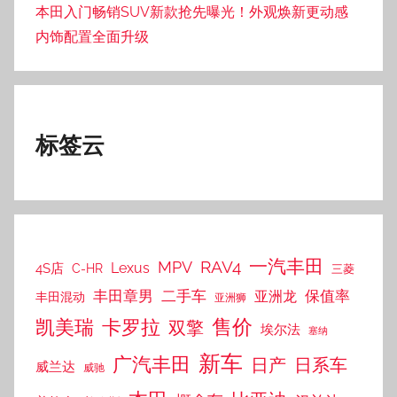
本田入门畅销SUV新款抢先曝光！外观焕新更动感
内饰配置全面升级
标签云
一汽丰田
RAV4
MPV
Lexus
4S店
C-HR
三菱
丰田章男
二手车
保值率
亚洲龙
丰田混动
亚洲狮
售价
凯美瑞
卡罗拉
双擎
埃尔法
塞纳
新车
广汽丰田
日产
日系车
威兰达
威驰