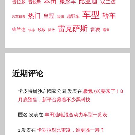
本田
比亚迪
概念车
汉兰达
普拉多
普锐斯
车型
热门
轿车
皇冠
越野车
汽车销售
致炫
雷克萨斯
雷凌
锋兰达
锐放
锐志
陆放
霸道
近期评论
卡皮特爾沙岩國家公園
发表在
极氪 9X 要来了！8
月底预售，新平台藏着不少黑科技
匿名
发表在
丰田油电混合动力车型一览表
1
发表在
卡罗拉对比雷凌，谁更胜一筹？