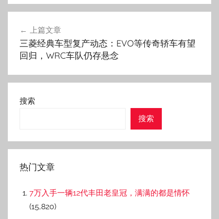
上篇文章
文
三菱经典车型复产动态：EVO等传奇轿车有望
章
回归，WRC车队仍存悬念
导
航
搜索
搜索
热门文章
7万入手一辆12代丰田老皇冠，满满的都是情怀
(15,820)