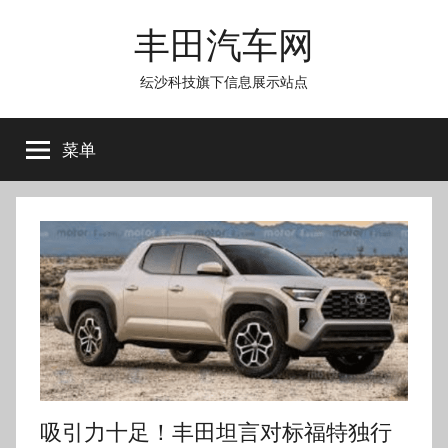
跳
丰田汽车网
至
内
纭沙科技旗下信息展示站点
容
菜单
吸引力十足！丰田坦言对标福特独行